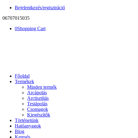
Bejelentkezés/regisztráció
06707015035
0
Shopping Cart
Főoldal
Termékek
Minden termék
Arcápolás
Arctisztítás
Testápolás
Csomagok
Kiegészítők
Történetünk
Hatóanyagok
Blog
Keresés